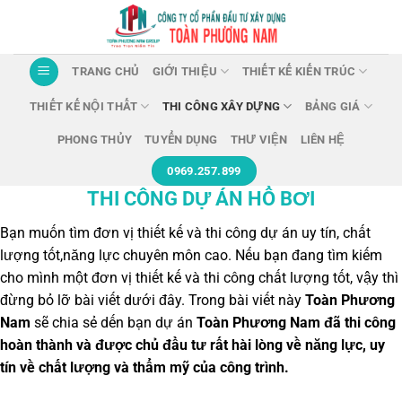
Chuyển
đến
nội
TRANG CHỦ
GIỚI THIỆU
THIẾT KẾ KIẾN TRÚC
dung
THIẾT KẾ NỘI THẤT
THI CÔNG XÂY DỰNG
BẢNG GIÁ
PHONG THỦY
TUYỂN DỤNG
THƯ VIỆN
LIÊN HỆ
0969.257.899
THI CÔNG DỰ ÁN HỒ BƠI
Bạn muốn tìm đơn vị thiết kế và thi công dự án uy tín, chất
lượng tốt,năng lực chuyên môn cao. Nếu bạn đang tìm kiếm
cho mình một đơn vị thiết kế và thi công chất lượng tốt, vậy thì
đừng bỏ lỡ bài viết dưới đây. Trong bài viết này
Toàn Phương
Nam
sẽ chia sẻ dến bạn dự án
Toàn Phương Nam đã thi công
hoàn thành và được chủ đầu tư rất hài lòng về năng lực, uy
tín về chất lượng và thẩm mỹ của công trình.