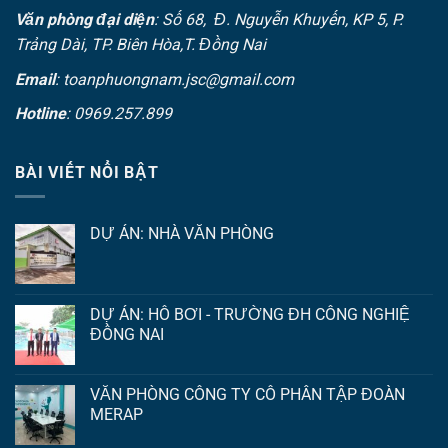
Văn phòng đại diện
: Số 68, Đ. Nguyễn Khuyến, KP 5, P.
Trảng Dài, TP. Biên Hòa,T. Đồng Nai
Email
: toanphuongnam.jsc@gmail.com
Hotline
: 0969.257.899
BÀI VIẾT NỔI BẬT
DỰ ÁN: NHÀ VĂN PHÒNG
DỰ ÁN: HỒ BƠI - TRƯỜNG ĐH CÔNG NGHIỆ
ĐỒNG NAI
VĂN PHÒNG CÔNG TY CỔ PHẦN TẬP ĐOÀN
MERAP