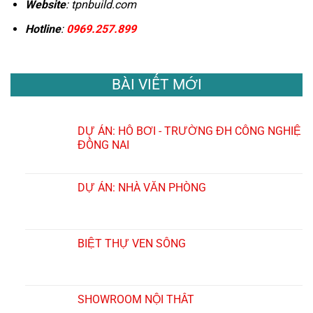
Website
: tpnbuild.com
Hotline
:
0969.257.899
BÀI VIẾT MỚI
DỰ ÁN: HỒ BƠI - TRƯỜNG ĐH CÔNG NGHIỆ
ĐỒNG NAI
DỰ ÁN: NHÀ VĂN PHÒNG
BIỆT THỰ VEN SÔNG
SHOWROOM NỘI THẤT