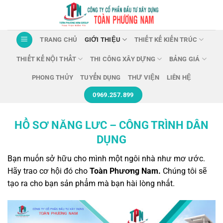
Chuyển
đến
nội
TRANG CHỦ
GIỚI THIỆU
THIẾT KẾ KIẾN TRÚC
dung
THIẾT KẾ NỘI THẤT
THI CÔNG XÂY DỰNG
BẢNG GIÁ
PHONG THỦY
TUYỂN DỤNG
THƯ VIỆN
LIÊN HỆ
0969.257.899
HỒ SƠ NĂNG LƯC – CÔNG TRÌNH DÂN
DỤNG
Bạn muốn sở hữu cho mình một ngôi nhà như mơ ước.
Hãy trao cơ hội đó cho
Toàn Phương Nam.
Chúng tôi sẽ
tạo ra cho bạn sản phẩm mà bạn hài lòng nhất.