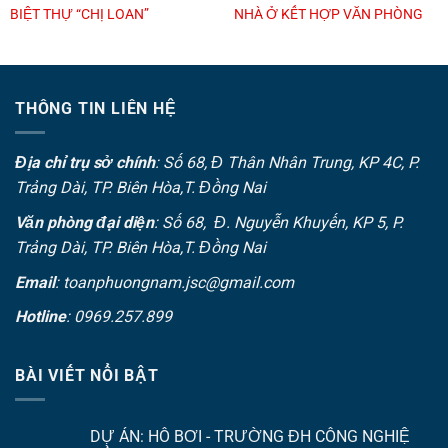
BIỆT THỰ “CHỊ LOAN”
NHÀ Ở KẾT HỢP VĂN PHÒNG
THÔNG TIN LIÊN HỆ
Địa chỉ trụ sở chính
: Số 68, Đ Thân Nhân Trung, KP 4C, P.
Trảng Dài, TP. Biên Hòa,T. Đồng Nai
Văn phòng đại diện
: Số 68, Đ. Nguyễn Khuyến, KP 5, P.
Trảng Dài, TP. Biên Hòa,T. Đồng Nai
Email
: toanphuongnam.jsc@gmail.com
Hotline
: 0969.257.899
BÀI VIẾT NỔI BẬT
DỰ ÁN: HỒ BƠI - TRƯỜNG ĐH CÔNG NGHIỆ