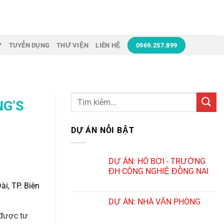
Y
TUYỂN DỤNG
THƯ VIỆN
LIÊN HỆ
0969.257.899
Search
NG’S
for:
DỰ ÁN NỔI BẬT
DỰ ÁN: HỒ BƠI - TRƯỜNG
ĐH CÔNG NGHIỆ ĐỒNG NAI
i, TP. Biên
DỰ ÁN: NHÀ VĂN PHÒNG
được tư