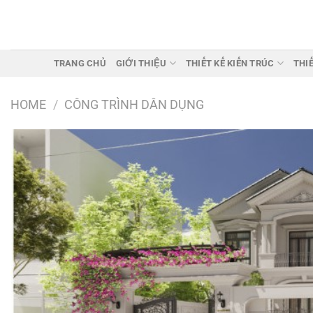
Chuyển
đến
nội
dung
TRANG CHỦ
GIỚI THIỆU
THIẾT KẾ KIẾN TRÚC
THI
HOME
/
CÔNG TRÌNH DÂN DỤNG