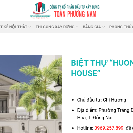
ẾT KẾ NỘI THẤT
THI CÔNG XÂY DỰNG
BẢNG GIÁ
PHONG THỦ
BIỆT THỰ “HUO
HOUSE”
Chủ đầu tư: Chị Hường
Địa điểm: Phường Trảng Dà
Hòa, T. Đồng Nai
Hotline:
0969.257.899
để 