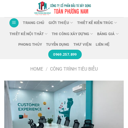
Chuyển
đến
nội
TRANG CHỦ
GIỚI THIỆU
THIẾT KẾ KIẾN TRÚC
dung
THIẾT KẾ NỘI THẤT
THI CÔNG XÂY DỰNG
BẢNG GIÁ
PHONG THỦY
TUYỂN DỤNG
THƯ VIỆN
LIÊN HỆ
0969.257.899
HOME
/
CÔNG TRÌNH TIÊU BIỂU