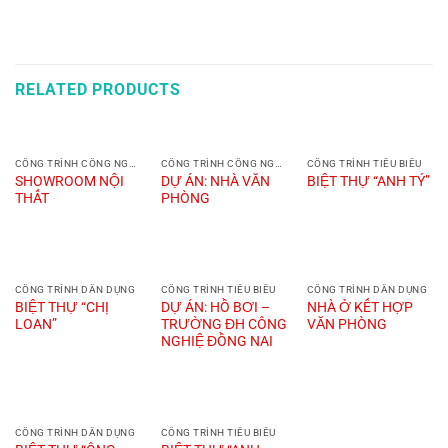
RELATED PRODUCTS
CÔNG TRÌNH CÔNG NGHIỆP
CÔNG TRÌNH CÔNG NGHIỆP
CÔNG TRÌNH TIÊU BIỂU
SHOWROOM NỘI
DỰ ÁN: NHÀ VĂN
BIỆT THỰ “ANH TÝ”
THẤT
PHÒNG
CÔNG TRÌNH DÂN DỤNG
CÔNG TRÌNH TIÊU BIỂU
CÔNG TRÌNH DÂN DỤNG
BIỆT THỰ “CHỊ
DỰ ÁN: HỒ BƠI –
NHÀ Ở KẾT HỢP
LOAN”
TRƯỜNG ĐH CÔNG
VĂN PHÒNG
NGHIỆ ĐỒNG NAI
CÔNG TRÌNH DÂN DỤNG
CÔNG TRÌNH TIÊU BIỂU