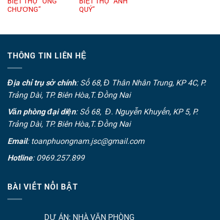
BIỆT THỰ “ÔNG
BIỆT THỰ “ANH
CHƯƠNG”
QUÝ”
THÔNG TIN LIÊN HỆ
Địa chỉ trụ sở chính
: Số 68, Đ Thân Nhân Trung, KP 4C, P.
Trảng Dài, TP. Biên Hòa,T. Đồng Nai
Văn phòng đại diện
: Số 68, Đ. Nguyễn Khuyến, KP 5, P.
Trảng Dài, TP. Biên Hòa,T. Đồng Nai
Email
: toanphuongnam.jsc@gmail.com
Hotline
: 0969.257.899
BÀI VIẾT NỔI BẬT
DỰ ÁN: NHÀ VĂN PHÒNG