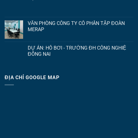
VĂN PHÒNG CÔNG TY CỔ PHẦN TẬP ĐOÀN
MERAP
DỰ ÁN: HỒ BƠI - TRƯỜNG ĐH CÔNG NGHIỆ
ĐỒNG NAI
ĐỊA CHỈ GOOGLE MAP