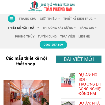
Chuyển
đến
nội
TRANG CHỦ
GIỚI THIỆU
THIẾT KẾ KIẾN TRÚC
dung
THIẾT KẾ NỘI THẤT
THI CÔNG XÂY DỰNG
BẢNG GIÁ
PHONG THỦY
TUYỂN DỤNG
THƯ VIỆN
LIÊN HỆ
0969.257.899
Các mẫu thiết kế nội
BÀI VIẾT MỚI
thất shop
DỰ ÁN: HỒ
BƠI -
TRƯỜNG ĐH
CÔNG NGHIỆ
ĐỒNG NAI
DỰ ÁN: NHÀ