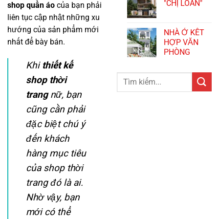
"CHỊ LOAN"
shop quần áo
của bạn phải
liên tục cập nhật những xu
hướng của sản phẩm mới
NHÀ Ở KẾT
nhất để bày bán.
HỢP VĂN
PHÒNG
Khi
thiết kế
Search
shop thời
for:
trang
nữ, bạn
cũng cần phải
đặc biệt chú ý
đến khách
hàng mục tiêu
của shop thời
trang đó là ai.
Nhờ vậy, bạn
mới có thể