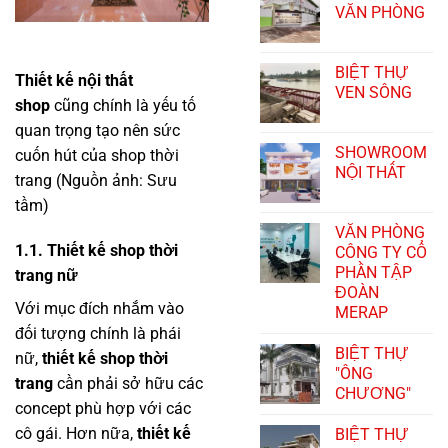
VĂN PHÒNG
BIỆT THỰ
Thiết kế nội thất
VEN SÔNG
shop
cũng chính là yếu tố
quan trọng tạo nên sức
SHOWROOM
cuốn hút của shop thời
NỘI THẤT
trang (Nguồn ảnh: Sưu
tầm)
VĂN PHÒNG
1.1. Thiết kế shop thời
CÔNG TY CỔ
PHẦN TẬP
trang nữ
ĐOÀN
Với mục đích nhắm vào
MERAP
đối tượng chính là phái
BIỆT THỰ
nữ,
thiết kế shop thời
"ÔNG
trang
cần phải sở hữu các
CHƯƠNG"
concept phù hợp với các
cô gái. Hơn nữa,
thiết kế
BIỆT THỰ