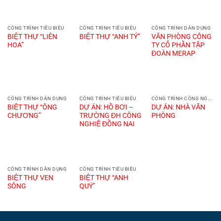
CÔNG TRÌNH TIÊU BIỂU
CÔNG TRÌNH TIÊU BIỂU
CÔNG TRÌNH DÂN DỤNG
BIỆT THỰ “LIÊN
VĂN PHÒNG CÔNG
BIỆT THỰ “ANH TÝ”
HOA”
TY CỔ PHẦN TẬP
ĐOÀN MERAP
CÔNG TRÌNH DÂN DỤNG
CÔNG TRÌNH TIÊU BIỂU
CÔNG TRÌNH CÔNG NGHIỆP
BIỆT THỰ “ÔNG
DỰ ÁN: HỒ BƠI –
DỰ ÁN: NHÀ VĂN
CHƯƠNG”
TRƯỜNG ĐH CÔNG
PHÒNG
NGHIỆ ĐỒNG NAI
CÔNG TRÌNH DÂN DỤNG
CÔNG TRÌNH TIÊU BIỂU
BIỆT THỰ VEN
BIỆT THỰ “ANH
SÔNG
QUÝ”