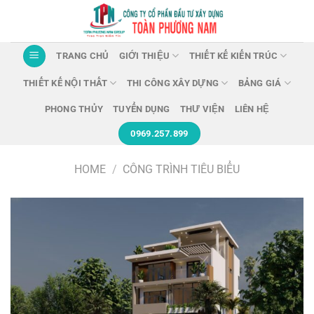
Chuyển
đến
nội
TRANG CHỦ
GIỚI THIỆU
THIẾT KẾ KIẾN TRÚC
dung
THIẾT KẾ NỘI THẤT
THI CÔNG XÂY DỰNG
BẢNG GIÁ
PHONG THỦY
TUYỂN DỤNG
THƯ VIỆN
LIÊN HỆ
0969.257.899
HOME
/
CÔNG TRÌNH TIÊU BIỂU