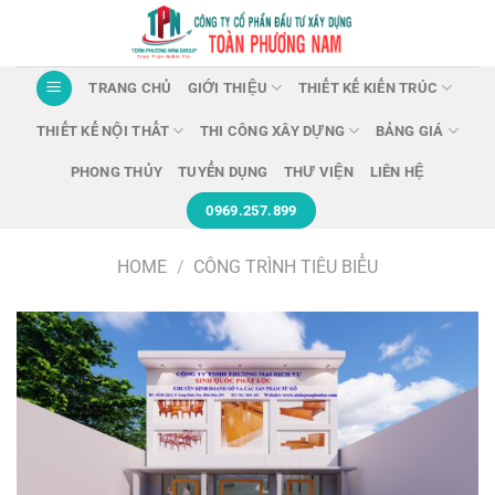
Chuyển
đến
nội
TRANG CHỦ
GIỚI THIỆU
THIẾT KẾ KIẾN TRÚC
dung
THIẾT KẾ NỘI THẤT
THI CÔNG XÂY DỰNG
BẢNG GIÁ
PHONG THỦY
TUYỂN DỤNG
THƯ VIỆN
LIÊN HỆ
0969.257.899
HOME
/
CÔNG TRÌNH TIÊU BIỂU