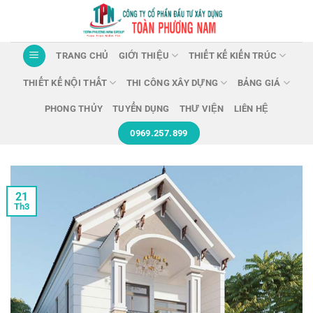
Chuyển
đến
nội
TRANG CHỦ
GIỚI THIỆU
THIẾT KẾ KIẾN TRÚC
dung
THIẾT KẾ NỘI THẤT
THI CÔNG XÂY DỰNG
BẢNG GIÁ
PHONG THỦY
TUYỂN DỤNG
THƯ VIỆN
LIÊN HỆ
0969.257.899
21
Th3