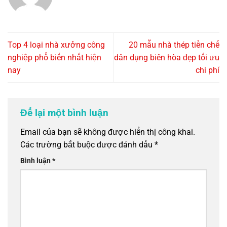
Top 4 loại nhà xưởng công
20 mẫu nhà thép tiền chế
nghiệp phổ biến nhất hiện
dân dụng biên hòa đẹp tối ưu
nay
chi phí
Để lại một bình luận
Email của bạn sẽ không được hiển thị công khai.
Các trường bắt buộc được đánh dấu
*
Bình luận
*