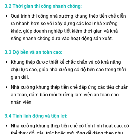
3.2 Thời gian thi công nhanh chóng:
Quá trình thi công nhà xưởng khung thép tiền chế diễn
ra nhanh hơn so với xây dựng các loại nhà xưởng
khác, giúp doanh nghiệp tiết kiệm thời gian và khả
năng nhanh chóng đưa vào hoạt động sản xuất.
3.3 Độ bền và an toàn cao:
Khung thép được thiết kế chắc chắn và có khả năng
chịu lực cao, giúp nhà xưởng có độ bền cao trong thời
gian dài.
Nhà xưởng khung thép tiền chế đáp ứng các tiêu chuẩn
an toàn, đảm bảo môi trường làm việc an toàn cho
nhân viên.
3.4 Tính linh động và tiện lợi:
Nhà xưởng khung thép tiền chế có tính linh hoạt cao, có
thể thay đổi cấu trúc hoặc mở rộng dễ dàng theo nhu