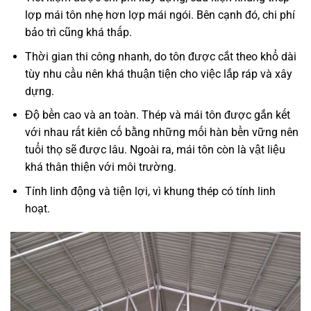
lợp mái tôn nhẹ hơn lợp mái ngói. Bên cạnh đó, chi phí
bảo trì cũng khá thấp.
Thời gian thi công nhanh, do tôn được cắt theo khổ dài
tùy nhu cầu nên khá thuận tiện cho việc lắp ráp và xây
dựng.
Độ bền cao và an toàn. Thép và mái tôn được gắn kết
với nhau rất kiên cố bằng những mối hàn bền vững nên
tuổi thọ sẽ được lâu. Ngoài ra, mái tôn còn là vật liệu
khá thân thiện với môi trường.
Tính linh động và tiện lợi, vì khung thép có tính linh
hoạt.