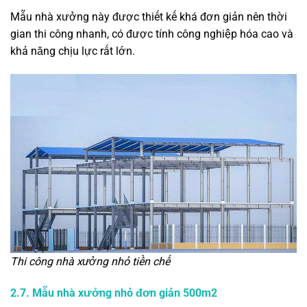
Mẫu nhà xưởng này được thiết kế khá đơn giản nên thời
gian thi công nhanh, có được tính công nghiệp hóa cao và
khả năng chịu lực rất lớn.
Thi công nhà xưởng nhỏ tiền chế
2.7. Mẫu nhà xưởng nhỏ đơn giản 500m2