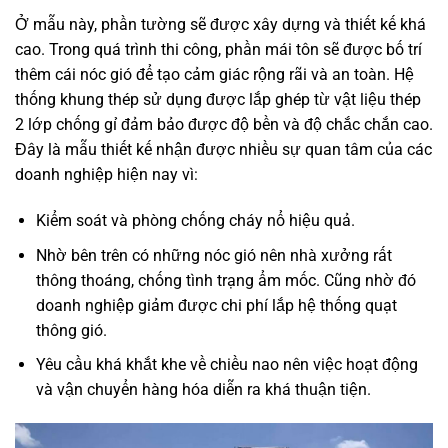
Ở mẫu này, phần tường sẽ được xây dựng và thiết kế khá
cao. Trong quá trình thi công, phần mái tôn sẽ được bố trí
thêm cái nóc gió để tạo cảm giác rộng rãi và an toàn. Hệ
thống khung thép sử dụng được lắp ghép từ vật liệu thép
2 lớp chống gỉ đảm bảo được độ bền và độ chắc chắn cao.
Đây là mẫu thiết kế nhận được nhiều sự quan tâm của các
doanh nghiệp hiện nay vì:
Kiểm soát và phòng chống cháy nổ hiệu quả.
Nhờ bên trên có những nóc gió nên nhà xưởng rất
thông thoáng, chống tình trạng ẩm mốc. Cũng nhờ đó
doanh nghiệp giảm được chi phí lắp hệ thống quạt
thông gió.
Yêu cầu khá khắt khe về chiều nao nên việc hoạt động
và vận chuyển hàng hóa diễn ra khá thuận tiện.