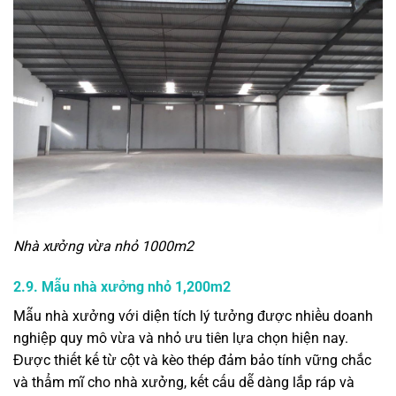
Nhà xưởng vừa nhỏ 1000m2
2.9. Mẫu nhà xưởng nhỏ 1,200m2
Mẫu nhà xưởng với diện tích lý tưởng được nhiều doanh
nghiệp quy mô vừa và nhỏ ưu tiên lựa chọn hiện nay.
Được thiết kế từ cột và kèo thép đảm bảo tính vững chắc
và thẩm mĩ cho nhà xưởng, kết cấu dễ dàng lắp ráp và