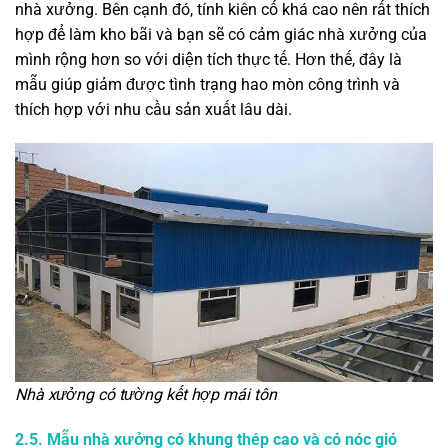
nhà xưởng. Bên cạnh đó, tính kiên cố khá cao nên rất thích
hợp để làm kho bãi và bạn sẽ có cảm giác nhà xưởng của
mình rộng hơn so với diện tích thực tế. Hơn thế, đây là
mẫu giúp giảm được tình trạng hao mòn công trình và
thích hợp với nhu cầu sản xuất lâu dài.
Nhà xưởng có tường kết hợp mái tôn
2.5. Mẫu nhà xưởng có khung thép cao và có nóc gió