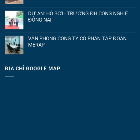
DỰ ÁN: HỒ BƠI - TRƯỜNG ĐH CÔNG NGHIỆ
ĐỒNG NAI
VĂN PHÒNG CÔNG TY CỔ PHẦN TẬP ĐOÀN
MERAP
ĐỊA CHỈ GOOGLE MAP