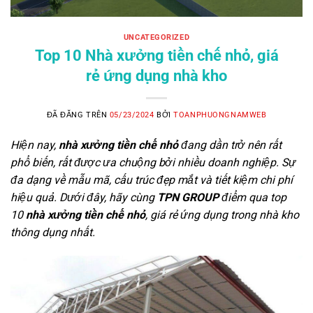
UNCATEGORIZED
Top 10 Nhà xưởng tiền chế nhỏ, giá
rẻ ứng dụng nhà kho
ĐÃ ĐĂNG TRÊN
05/23/2024
BỞI
TOANPHUONGNAMWEB
Hiện nay,
nhà xưởng tiền chế nhỏ
đang dần trở nên rất
phổ biến, rất được ưa chuộng bởi nhiều doanh nghiệp. Sự
đa dạng về mẫu mã, cấu trúc đẹp mắt và tiết kiệm chi phí
hiệu quả. Dưới đây, hãy cùng
TPN GROUP
điểm qua top
10
nhà xưởng tiền chế nhỏ
, giá rẻ ứng dụng trong nhà kho
thông dụng nhất.