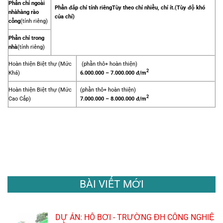
Phần chỉ ngoài
Phần đắp chỉ tính riêng
Tùy theo chỉ nhiều, chỉ ít.
(Tùy độ khó
nhà
hàng rào
của chỉ)
cổng
(tính riêng)
Phần chỉ trong
nhà
(tính riêng)
Hoàn thiện Biệt thự (Mức
(phần thô+ hoàn thiện)
2
Khá)
6.000.000 – 7.000.000 đ/m
Hoàn thiện Biệt thự (Mức
(phần thô+ hoàn thiện)
2
Cao Cấp)
7.000.000 – 8.000.000 đ/m
BÀI VIẾT MỚI
DỰ ÁN: HỒ BƠI - TRƯỜNG ĐH CÔNG NGHIỆ