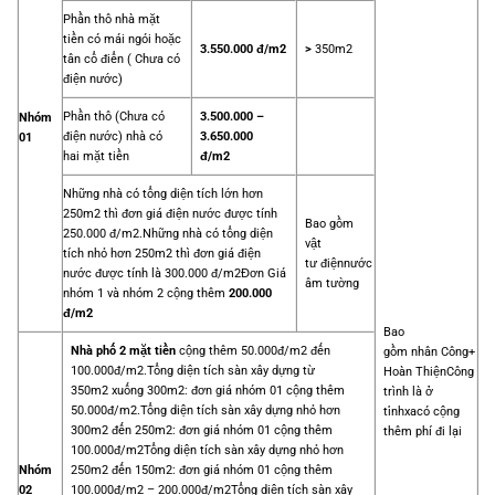
Phần thô nhà mặt
tiền có mái ngói hoặc
3.550.000 đ/m2
>
350m2
tân cổ điển
( Chưa có
điện nước)
Phần thô (Chưa có
3.500.000 –
Nhóm
điện nước) nhà có
3.650.000
01
hai mặt tiền
đ/m2
Những nhà có tổng diện tích lớn hơn
250m2 thì đơn giá điện nước được tính
Bao gồm
250.000 đ/m2.
Những nhà có tổng diện
vật
tích nhỏ hơn 250m2 thì đơn giá điện
tư điện
nước
nước được tính là 300.000 đ/m2
Đơn Giá
âm tường
nhóm 1 và nhóm 2 cộng thêm
200.000
đ/m2
Bao
Nhà phố 2 mặt tiền
cộng thêm 50.000đ/m2 đến
gồm nhân Công
+
100.000đ/m2.
Tổng diện tích sàn xây dựng từ
Hoàn Thiện
Công
350m2 xuống 300m2: đơn giá nhóm 01 cộng thêm
trình là ở
50.000đ/m2.
Tổng diện tích sàn xây dựng nhỏ hơn
tỉnhxa
có cộng
300m2 đến 250m2: đơn giá nhóm 01 cộng thêm
thêm phí đi lại
100.000đ/m2
Tổng diện tích sàn xây dựng nhỏ hơn
250m2 đến 150m2: đơn giá nhóm 01 cộng thêm
Nhóm
100.000đ/m2 – 200.000đ/m2
Tổng diện tích sàn xây
02