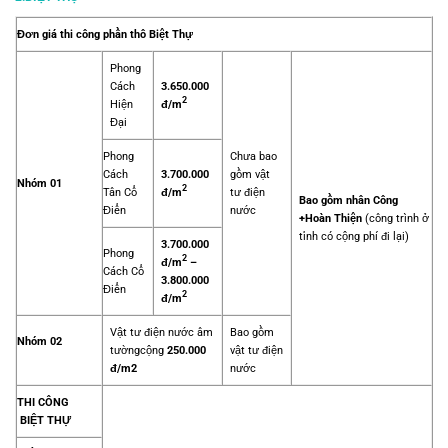
Đơn giá thi công phần thô Biệt Thự
Phong
Cách
3.650.000
2
Hiện
đ/m
Đại
Phong
Chưa bao
Cách
3.700.000
gồm vật
Nhóm 01
2
Tân Cổ
đ/m
tư điện
Bao gồm nhân Công
Điển
nước
+
Hoàn Thiện
(công trình ở
tỉnh có cộng phí đi lại)
3.700.000
Phong
2
đ/m
–
Cách
Cổ
3.800.000
Điển
2
đ/m
Vật tư điện nước âm
Bao gồm
Nhóm 02
tường
cộng
250.000
vật tư điện
đ/m2
nước
THI CÔNG
BIỆT THỰ