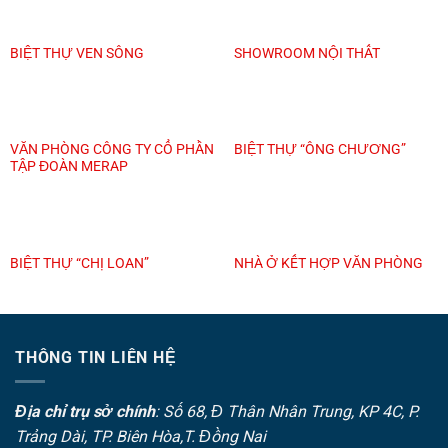
BIỆT THỰ VEN SÔNG
SHOWROOM NỘI THẤT
VĂN PHÒNG CÔNG TY CỔ PHẦN
BIỆT THỰ “ÔNG CHƯƠNG”
TẬP ĐOÀN MERAP
BIỆT THỰ “CHỊ LOAN”
NHÀ Ở KẾT HỢP VĂN PHÒNG
THÔNG TIN LIÊN HỆ
Địa chỉ trụ sở chính
: Số 68, Đ Thân Nhân Trung, KP 4C, P.
Trảng Dài, TP. Biên Hòa,T. Đồng Nai