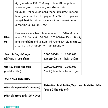
dựng nhỏ hơn 150m2: đơn giá nhóm 01 cộng thêm
200.000đ/m2 – 250.000đ/m2
Diện tích sàn
từ 250m2 thì sẽ được công thêm 50.000m2
Giá tăng
hoặc giảm tính theo từng quận.
Ghi Chú:
Những nhà có
tổng diện tích nhỏ hơn 250m2 thì đơn giá điện nước
được tính là 250.000đ/m2.
Đơn giá xây nhà trong hẻm nhỏ từ 3,0 – 5,0m: đơn giá
nhóm 02 cộng thêm 50.000 – 200.000đ/m2
Đơn giá xây
Nhóm
nhà trong hẻm nhỏ từ 3,0m trở xuống đơn giá nhóm 02
03
cộng thêm 150.000đ/m2 – 300.000đ/m2
Giá thi công nhà trọn
5.000.000đ/m2 – 6.000.000
gói
(Mức Trung Bình)
đ/m2
(phần thô + hoàn thiện)
Giá xây dựng nhà trọn
6.000.000đ/m2
– 7.000.000
gói
(Mức Khá)
đ/m2
(phần thô + hoàn thiện)
THI CÔNG NHÀ PHỐ
Phần đắp chỉ tính riêng
Tùy theo chỉ nhiều, chỉ ít.
Phần chỉ ngoài nhà
(
tính riêng
)
(Tùy độ khó của chỉ)
Phần chỉ trong nhà
(
tính riêng
)
2.BIỆT THỰ