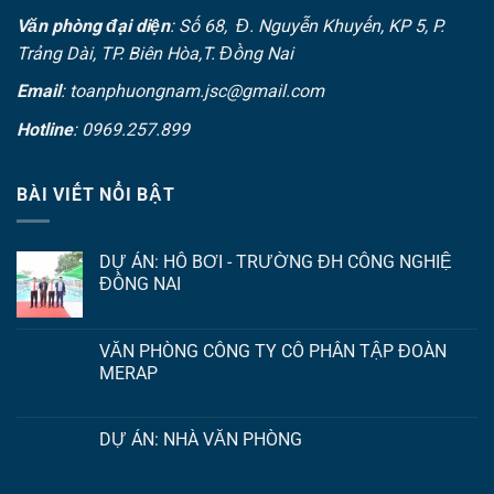
Văn phòng đại diện
: Số 68, Đ. Nguyễn Khuyến, KP 5, P.
Trảng Dài, TP. Biên Hòa,T. Đồng Nai
Email
: toanphuongnam.jsc@gmail.com
Hotline
: 0969.257.899
BÀI VIẾT NỔI BẬT
DỰ ÁN: HỒ BƠI - TRƯỜNG ĐH CÔNG NGHIỆ
ĐỒNG NAI
VĂN PHÒNG CÔNG TY CỔ PHẦN TẬP ĐOÀN
MERAP
DỰ ÁN: NHÀ VĂN PHÒNG