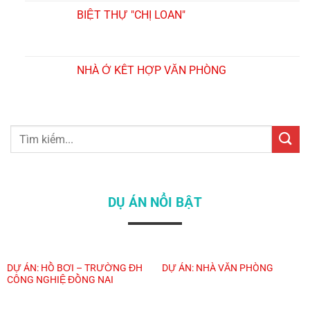
BIỆT THỰ "CHỊ LOAN"
NHÀ Ở KẾT HỢP VĂN PHÒNG
Search
for:
DỤ ÁN NỔI BẬT
DỰ ÁN: HỒ BƠI – TRƯỜNG ĐH
DỰ ÁN: NHÀ VĂN PHÒNG
CÔNG NGHIỆ ĐỒNG NAI