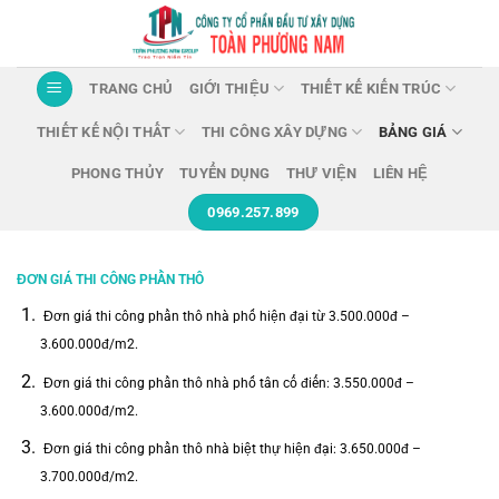
Chuyển
đến
nội
TRANG CHỦ
GIỚI THIỆU
THIẾT KẾ KIẾN TRÚC
dung
THIẾT KẾ NỘI THẤT
THI CÔNG XÂY DỰNG
BẢNG GIÁ
PHONG THỦY
TUYỂN DỤNG
THƯ VIỆN
LIÊN HỆ
0969.257.899
ĐƠN GIÁ THI CÔNG PHẦN THÔ
Đơn giá thi công phần thô nhà phố hiện đại từ 3.500.000đ –
3.600.000đ/m2.
Đơn giá thi công phần thô nhà phố tân cổ điển: 3.550.000đ –
3.600.000đ/m2.
Đơn giá thi công phần thô nhà biệt thự hiện đại: 3.650.000đ –
3.700.000đ/m2.