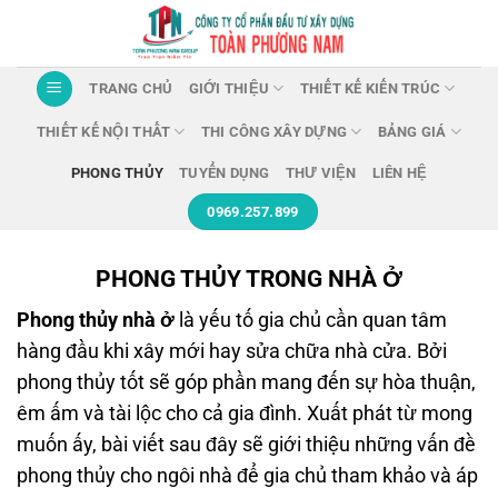
Chuyển
đến
nội
TRANG CHỦ
GIỚI THIỆU
THIẾT KẾ KIẾN TRÚC
dung
THIẾT KẾ NỘI THẤT
THI CÔNG XÂY DỰNG
BẢNG GIÁ
PHONG THỦY
TUYỂN DỤNG
THƯ VIỆN
LIÊN HỆ
0969.257.899
PHONG THỦY TRONG NHÀ Ở
Phong thủy nhà ở
là yếu tố gia chủ cần quan tâm
hàng đầu khi xây mới hay sửa chữa nhà cửa. Bởi
phong thủy tốt sẽ góp phần mang đến sự hòa thuận,
êm ấm và tài lộc cho cả gia đình. Xuất phát từ mong
muốn ấy, bài viết sau đây sẽ giới thiệu những vấn đề
phong thủy cho ngôi nhà để gia chủ tham khảo và áp