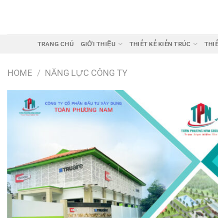
Chuyển
đến
nội
dung
TRANG CHỦ
GIỚI THIỆU
THIẾT KẾ KIẾN TRÚC
THI
HOME
/
NĂNG LỰC CÔNG TY