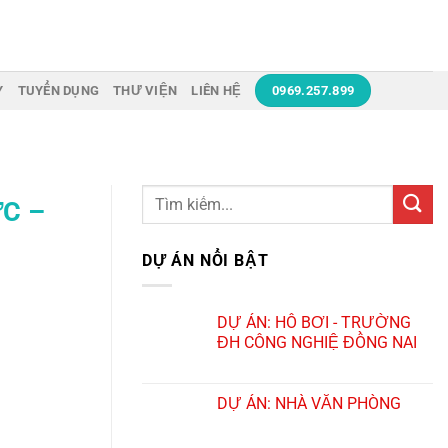
Y
TUYỂN DỤNG
THƯ VIỆN
LIÊN HỆ
0969.257.899
Search
C –
for:
DỰ ÁN NỔI BẬT
DỰ ÁN: HỒ BƠI - TRƯỜNG
ĐH CÔNG NGHIỆ ĐỒNG NAI
DỰ ÁN: NHÀ VĂN PHÒNG