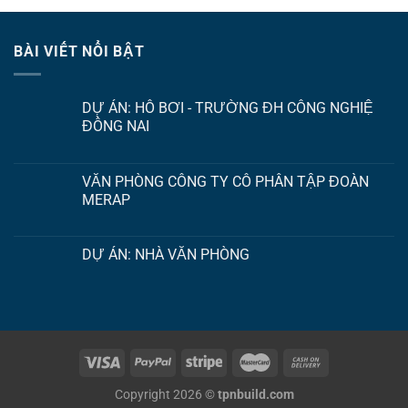
BÀI VIẾT NỔI BẬT
DỰ ÁN: HỒ BƠI - TRƯỜNG ĐH CÔNG NGHIỆ
ĐỒNG NAI
VĂN PHÒNG CÔNG TY CỔ PHẦN TẬP ĐOÀN
MERAP
DỰ ÁN: NHÀ VĂN PHÒNG
Copyright 2026 ©
tpnbuild.com