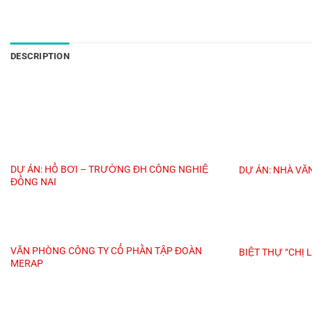
DESCRIPTION
DỰ ÁN: HỒ BƠI – TRƯỜNG ĐH CÔNG NGHIỆ
DỰ ÁN: NHÀ VĂ
ĐỒNG NAI
VĂN PHÒNG CÔNG TY CỔ PHẦN TẬP ĐOÀN
BIỆT THỰ “CHỊ 
MERAP